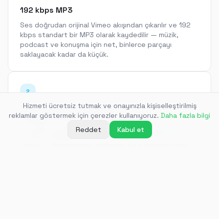
192 kbps MP3
Ses doğrudan orijinal Vimeo akışından çıkarılır ve 192
kbps standart bir MP3 olarak kaydedilir — müzik,
podcast ve konuşma için net, binlerce parçayı
saklayacak kadar da küçük.
2
Hizmeti ücretsiz tutmak ve onayınızla kişiselleştirilmiş
Uygulama yok, kayıt yok
reklamlar göstermek için çerezler kullanıyoruz.
Daha fazla bilgi
Bir bağlantı yapıştırın ve dosyayı alın. Oluşturulacak
Reddet
Kabul et
hesap, onaylanacak e-posta ve yüklenecek bir şey
yoktur — dönüştürücü tamamen tarayıcınızda çalışır.
3
İyi masterlanmış kaynak ses
Vimeo, film yapımcıları ve müzisyenler arasında