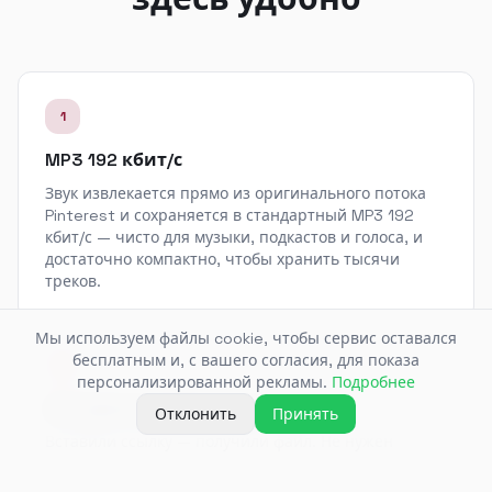
1
MP3 192 кбит/с
Звук извлекается прямо из оригинального потока
Pinterest и сохраняется в стандартный MP3 192
кбит/с — чисто для музыки, подкастов и голоса, и
достаточно компактно, чтобы хранить тысячи
треков.
Мы используем файлы cookie, чтобы сервис оставался
бесплатным и, с вашего согласия, для показа
2
персонализированной рекламы.
Подробнее
Без приложений и регистрации
Отклонить
Принять
Вставили ссылку — получили файл. Не нужен
аккаунт, почта или установка программ: конвертер
работает прямо в браузере.