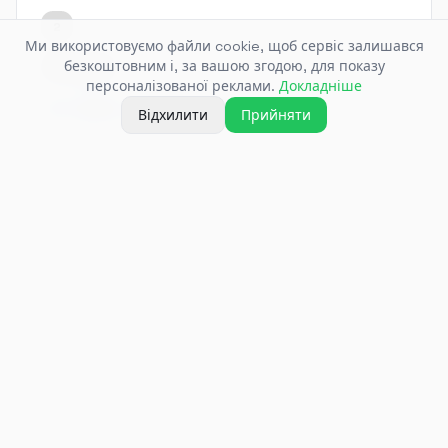
2
Ми використовуємо файли cookie, щоб сервіс залишався
GIF у MP4
безкоштовним і, за вашою згодою, для показу
персоналізованої реклами.
Докладніше
GIF-анімації Twitter автоматично зберігаються як
Відхилити
Прийняти
MP4-файли для максимальної сумісності.
3
Найкраща доступна якість
Завантажується найкраща доступна версія —
зазвичай 720p або 1080p.
4
Працює з будь-яким публічним твітом
Будь-який публічний твіт із нативним відео —