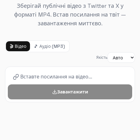
Зберігай публічні відео з Twitter та X у
форматі MP4. Встав посилання на твіт —
завантаження миттєво.
🎬
Відео
🎵
Аудіо (MP3)
Якість
Завантажити