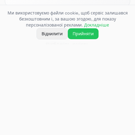
Ми використовуємо файли cookie, щоб сервіс залишався
безкоштовним і, за вашою згодою, для показу
3
персоналізованої реклами.
Докладніше
Відхилити
Прийняти
Виберіть якість
Виберіть потрібну якість — відео почне
завантажуватися миттєво
Підтримувані
платформи