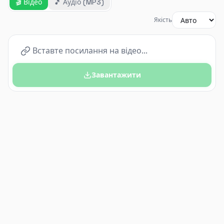
🎬
Відео
🎵
Аудіо (MP3)
Якість
Завантажити