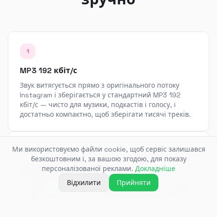
1
MP3 192 кбіт/с
Звук витягується прямо з оригінального потоку
Instagram і зберігається у стандартний MP3 192
кбіт/с — чисто для музики, подкастів і голосу, і
достатньо компактно, щоб зберігати тисячі треків.
Ми використовуємо файли cookie, щоб сервіс залишався
2
безкоштовним і, за вашою згодою, для показу
персоналізованої реклами.
Докладніше
Без застосунків і реєстрації
Відхилити
Прийняти
Вставили посилання — отримали файл. Не потрібен
акаунт, пошта чи встановлення програм: конвертер
працює прямо у браузері.