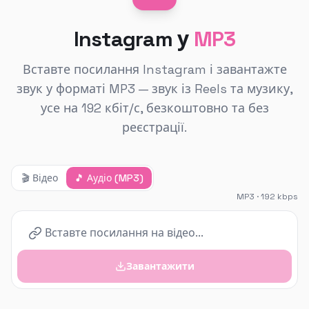
Instagram у
MP3
Вставте посилання Instagram і завантажте
звук у форматі MP3 — звук із Reels та музику,
усе на 192 кбіт/с, безкоштовно та без
реєстрації.
🎬
Відео
🎵
Аудіо (MP3)
MP3 · 192 kbps
Завантажити